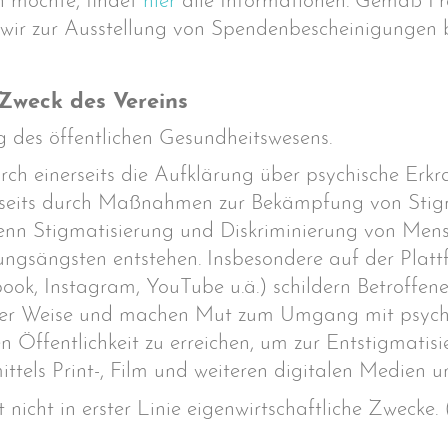
n möchte, findet
hier
alle Informationen. Gemäß Fr
wir zur Ausstellung von Spendenbescheinigungen b
Zweck des Vereins
g des öffentlichen Gesundheitswesens.
rch einerseits die Aufklärung über psychische Erk
seits durch Maßnahmen zur Bekämpfung von Stig
denn Stigmatisierung und Diskriminierung von Men
ungsängsten entstehen. Insbesondere auf der Pla
ok, Instagram, YouTube u.ä.) schildern Betroffen
ver Weise und machen Mut zum Umgang mit psychisc
en Öffentlichkeit zu erreichen, um zur Entstigmati
tels Print-, Film und weiteren digitalen Medien unt
gt nicht in erster Linie eigenwirtschaftliche Zwecke. 