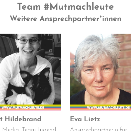
Team #Mutmachleute
Weitere Ansprechpartner*innen
it Hildebrand
Eva Lietz
l Media. Team Jugend.
Ansprechpartnerin für