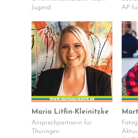
Jugend.
AP fü
Maria Litfin-Kleinitzke
Mart
Ansprechpartnerin für
Fotog
Thüringen.
Aktivi