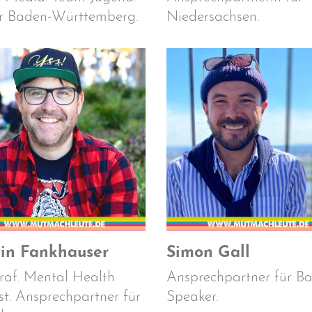
r Baden-Württemberg.
Niedersachsen.
in Fankhauser
Simon Gall
raf. Mental Health
Ansprechpartner für Ba
st. Ansprechpartner für
Speaker.