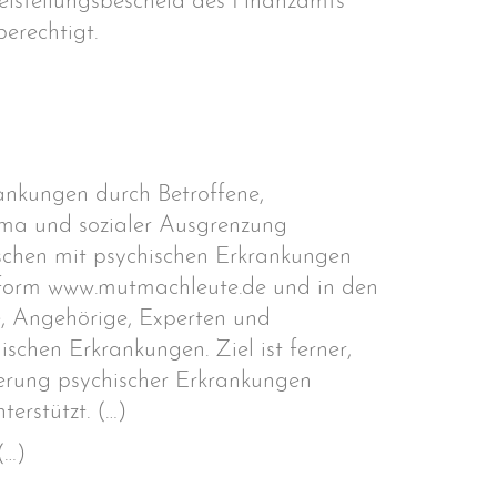
eistellungsbescheid des Finanzamts
erechtigt.
rankungen durch Betroffene,
ma und sozialer Ausgrenzung
schen mit psychischen Erkrankungen
ttform www.mutmachleute.de und in den
e, Angehörige, Experten und
hen Erkrankungen. Ziel ist ferner,
sierung psychischer Erkrankungen
erstützt. (…)
(…)