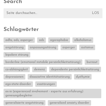
Search
Suche
nach:
Schlagwörter
adhs, ads, asperger
ads
agoraphobie
alkoholismus
angststörung
anpassungsstörung
asperger
autismus
bipolare störung
borderline (emotional instabile persönlichkeitsstörung)
burnout
co-abhängigkeit
demenz
dependente persönlichkeitsstörung
depressionen
dissoziative identitätsstörung
dysthymie
ego-state-disorder
essstörungen
ex-in (experienced involvement - experte aus erfahrung)
genesungsbegleiter
generalisierte angststörung
generalized anxiety disorder