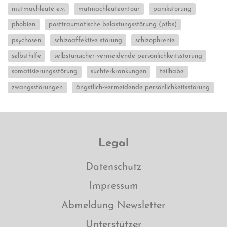
mutmachleute e.v.
mutmachleuteontour
panikstörung
phobien
posttraumatische belastungsstörung (ptbs)
psychosen
schizoaffektive störung
schizophrenie
selbsthilfe
selbstunsicher-vermeidende persönlichkeitsstörung
somatisierungsstörung
suchterkrankungen
teilhabe
zwangsstörungen
ängstlich-vermeidende persönlichkeitsstörung
Legal
Datenschutz
Impressum
Abmeldung Newsletter
Unterstützer