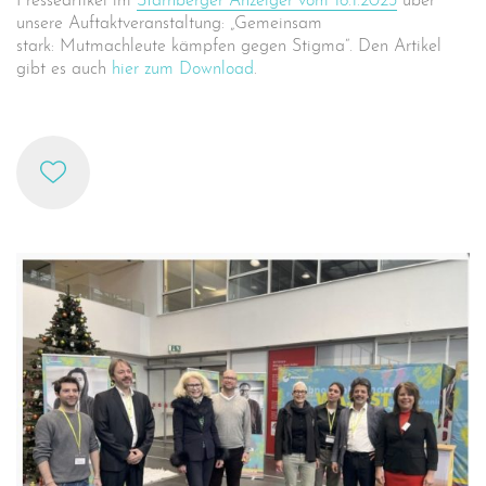
Presseartikel im
Starnberger Anzeiger vom 16.1.2023
über
unsere Auftaktveranstaltung: „Gemeinsam
stark: Mutmachleute kämpfen gegen Stigma“. Den Artikel
gibt es auch
hier zum Download
.