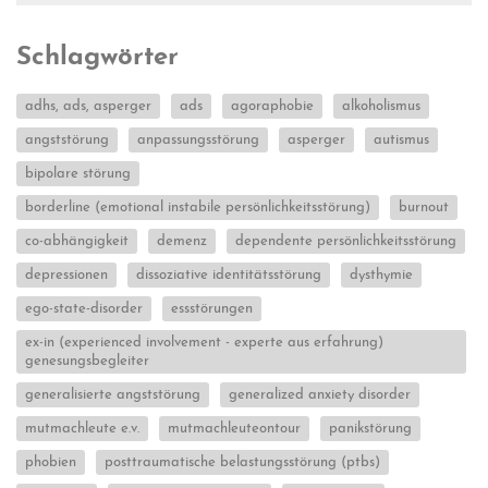
Schlagwörter
adhs, ads, asperger
ads
agoraphobie
alkoholismus
angststörung
anpassungsstörung
asperger
autismus
bipolare störung
borderline (emotional instabile persönlichkeitsstörung)
burnout
co-abhängigkeit
demenz
dependente persönlichkeitsstörung
depressionen
dissoziative identitätsstörung
dysthymie
ego-state-disorder
essstörungen
ex-in (experienced involvement - experte aus erfahrung)
genesungsbegleiter
generalisierte angststörung
generalized anxiety disorder
mutmachleute e.v.
mutmachleuteontour
panikstörung
phobien
posttraumatische belastungsstörung (ptbs)