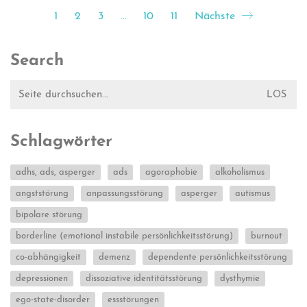
1
2
3
…
10
11
Nächste
Search
Suche
nach:
Schlagwörter
adhs, ads, asperger
ads
agoraphobie
alkoholismus
angststörung
anpassungsstörung
asperger
autismus
bipolare störung
borderline (emotional instabile persönlichkeitsstörung)
burnout
co-abhängigkeit
demenz
dependente persönlichkeitsstörung
depressionen
dissoziative identitätsstörung
dysthymie
ego-state-disorder
essstörungen