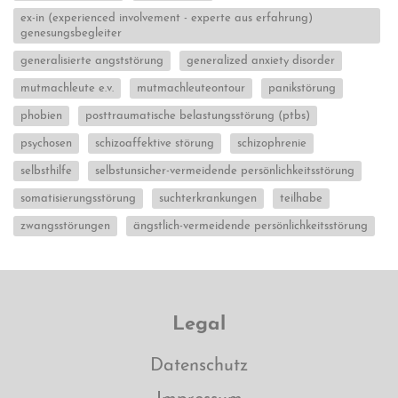
ex-in (experienced involvement - experte aus erfahrung)
genesungsbegleiter
generalisierte angststörung
generalized anxiety disorder
mutmachleute e.v.
mutmachleuteontour
panikstörung
phobien
posttraumatische belastungsstörung (ptbs)
psychosen
schizoaffektive störung
schizophrenie
selbsthilfe
selbstunsicher-vermeidende persönlichkeitsstörung
somatisierungsstörung
suchterkrankungen
teilhabe
zwangsstörungen
ängstlich-vermeidende persönlichkeitsstörung
Legal
Datenschutz