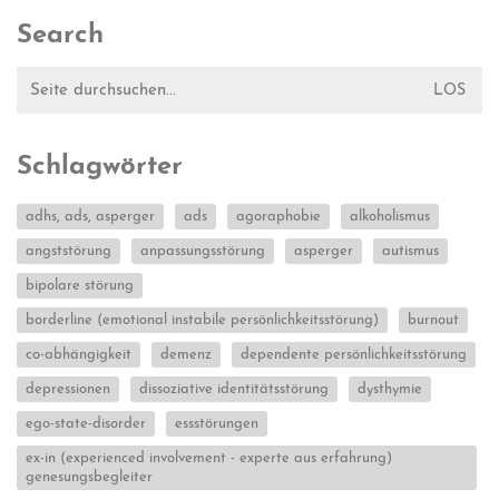
Search
Suche
nach:
Schlagwörter
adhs, ads, asperger
ads
agoraphobie
alkoholismus
angststörung
anpassungsstörung
asperger
autismus
bipolare störung
borderline (emotional instabile persönlichkeitsstörung)
burnout
co-abhängigkeit
demenz
dependente persönlichkeitsstörung
depressionen
dissoziative identitätsstörung
dysthymie
ego-state-disorder
essstörungen
ex-in (experienced involvement - experte aus erfahrung)
genesungsbegleiter