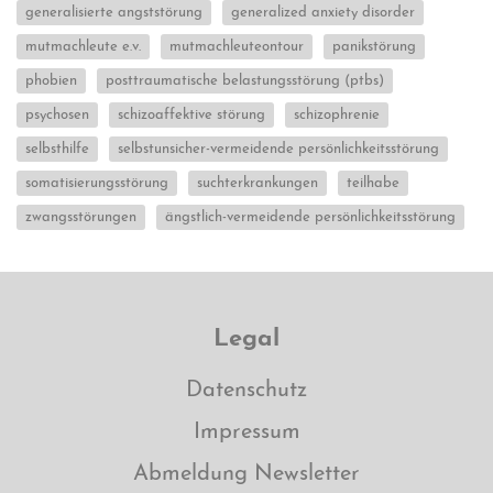
generalisierte angststörung
generalized anxiety disorder
mutmachleute e.v.
mutmachleuteontour
panikstörung
phobien
posttraumatische belastungsstörung (ptbs)
psychosen
schizoaffektive störung
schizophrenie
selbsthilfe
selbstunsicher-vermeidende persönlichkeitsstörung
somatisierungsstörung
suchterkrankungen
teilhabe
zwangsstörungen
ängstlich-vermeidende persönlichkeitsstörung
Legal
Datenschutz
Impressum
Abmeldung Newsletter