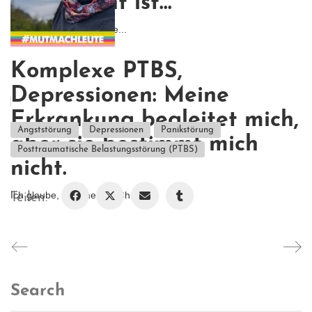
nicht leicht ist...
Ich wollte nicht, dass me...
Komplexe PTBS,
Depressionen: Meine
Erkrankung begleitet mich,
Angststörung
Depressionen
Panikstörung
aber sie bestimmt mich
Posttraumatische Belastungsstörung (PTBS)
nicht.
Ich glaube, was meinen Ch...
Teilen:
Search