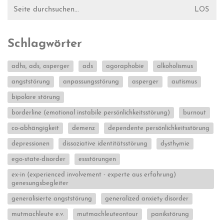
Suche
nach:
Schlagwörter
adhs, ads, asperger
ads
agoraphobie
alkoholismus
angststörung
anpassungsstörung
asperger
autismus
bipolare störung
borderline (emotional instabile persönlichkeitsstörung)
burnout
co-abhängigkeit
demenz
dependente persönlichkeitsstörung
depressionen
dissoziative identitätsstörung
dysthymie
ego-state-disorder
essstörungen
ex-in (experienced involvement - experte aus erfahrung)
genesungsbegleiter
generalisierte angststörung
generalized anxiety disorder
mutmachleute e.v.
mutmachleuteontour
panikstörung