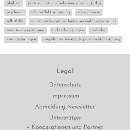
phobien
posttraumatische belastungsstörung (ptbs)
psychosen
schizoaffektive störung
schizophrenie
selbsthilfe
selbstunsicher-vermeidende persönlichkeitsstörung
somatisierungsstörung
suchterkrankungen
teilhabe
zwangsstörungen
ängstlich-vermeidende persönlichkeitsstörung
Legal
Datenschutz
Impressum
Abmeldung Newsletter
Unterstützer
Kooperationen und Partner