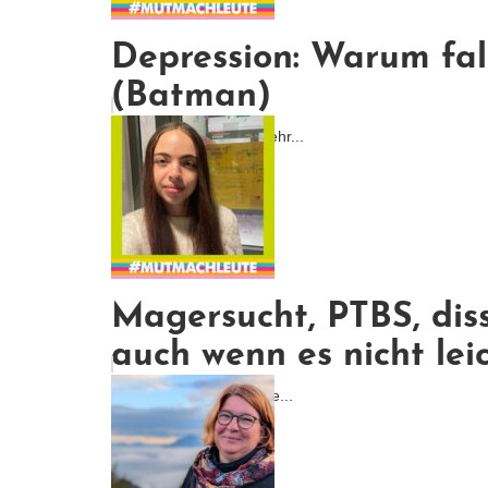
Depression: Warum fall
(Batman)
Ich war von Anfang an ehr...
Magersucht, PTBS, diss
auch wenn es nicht leich
Ich wollte nicht, dass me...