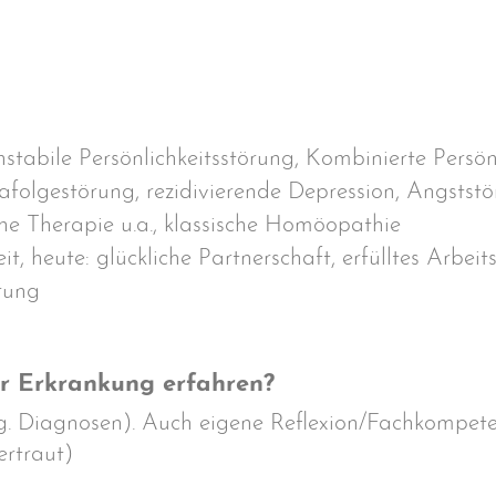
stabile Persönlichkeitsstörung, Kombinierte Persö
folgestörung, rezidivierende Depression, Angstst
he Therapie u.a., klassische Homöopathie
it, heute: glückliche Partnerschaft, erfülltes Arbeit
rung
r Erkrankung erfahren?
g. Diagnosen). Auch eigene Reflexion/Fachkompete
rtraut)