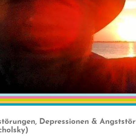
störungen, Depressionen & Angststöru
cholsky)