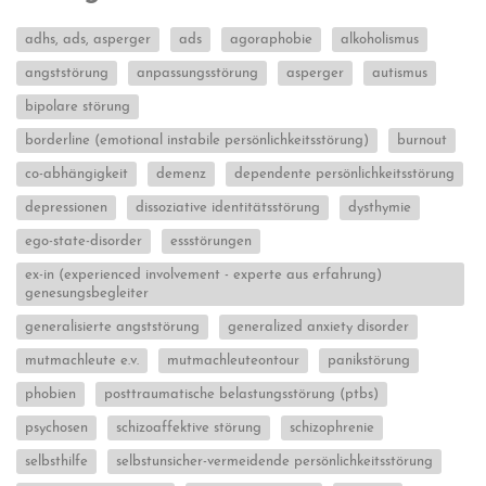
adhs, ads, asperger
ads
agoraphobie
alkoholismus
angststörung
anpassungsstörung
asperger
autismus
bipolare störung
borderline (emotional instabile persönlichkeitsstörung)
burnout
co-abhängigkeit
demenz
dependente persönlichkeitsstörung
depressionen
dissoziative identitätsstörung
dysthymie
ego-state-disorder
essstörungen
ex-in (experienced involvement - experte aus erfahrung)
genesungsbegleiter
generalisierte angststörung
generalized anxiety disorder
mutmachleute e.v.
mutmachleuteontour
panikstörung
phobien
posttraumatische belastungsstörung (ptbs)
psychosen
schizoaffektive störung
schizophrenie
selbsthilfe
selbstunsicher-vermeidende persönlichkeitsstörung