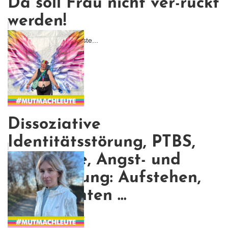
Da soll Frau nicht ver-rückt
werden!
Unsere betonierten Vorste...
Dissoziative
Identitätsstörung, PTBS,
Borderline, Angst- und
Panikstörung: Aufstehen,
Krone richten ...
Ihr seid nicht alleine, v...