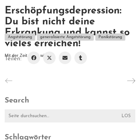
Erschöpfungsdepression:
Du bist nicht deine
Erkrankung und kannst so
Angststörung
generalisierte Angststörung
Panikstörung
vieles erreichen!
Mit der Zeit fallen wir n...
Teilen:
Search
Suche
nach:
Schlagwörter