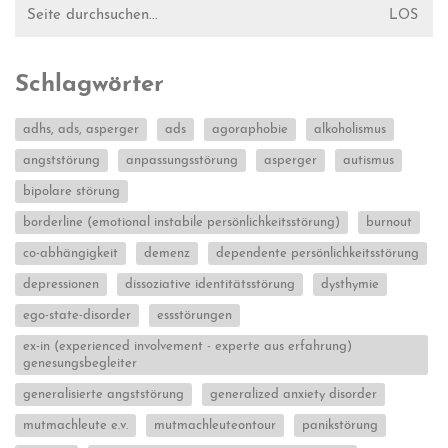
Suche
nach:
Schlagwörter
adhs, ads, asperger
ads
agoraphobie
alkoholismus
angststörung
anpassungsstörung
asperger
autismus
bipolare störung
borderline (emotional instabile persönlichkeitsstörung)
burnout
co-abhängigkeit
demenz
dependente persönlichkeitsstörung
depressionen
dissoziative identitätsstörung
dysthymie
ego-state-disorder
essstörungen
ex-in (experienced involvement - experte aus erfahrung)
genesungsbegleiter
generalisierte angststörung
generalized anxiety disorder
mutmachleute e.v.
mutmachleuteontour
panikstörung