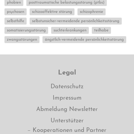
phobien
posttraumatische belastungsstörung (ptbs)
psychosen
schizoaffektive störung
schizophrenie
selbsthilfe
selbstunsicher-vermeidende persönlichkeitsstörung
somatisierungsstörung
suchterkrankungen
teilhabe
zwangsstörungen
ängstlich-vermeidende persönlichkeitsstörung
Legal
Datenschutz
Impressum
Abmeldung Newsletter
Unterstützer
Kooperationen und Partner