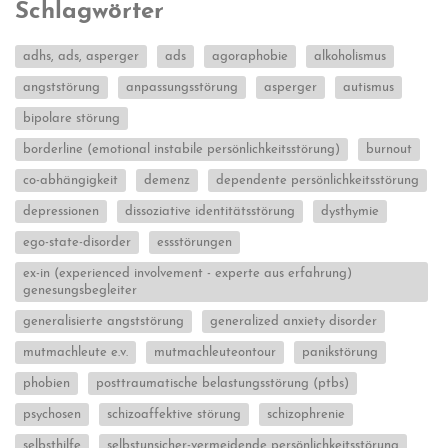
Schlagwörter
adhs, ads, asperger
ads
agoraphobie
alkoholismus
angststörung
anpassungsstörung
asperger
autismus
bipolare störung
borderline (emotional instabile persönlichkeitsstörung)
burnout
co-abhängigkeit
demenz
dependente persönlichkeitsstörung
depressionen
dissoziative identitätsstörung
dysthymie
ego-state-disorder
essstörungen
ex-in (experienced involvement - experte aus erfahrung)
genesungsbegleiter
generalisierte angststörung
generalized anxiety disorder
mutmachleute e.v.
mutmachleuteontour
panikstörung
phobien
posttraumatische belastungsstörung (ptbs)
psychosen
schizoaffektive störung
schizophrenie
selbsthilfe
selbstunsicher-vermeidende persönlichkeitsstörung