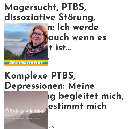
Magersucht, PTBS,
dissoziative Störung,
Depression: Ich werde
kämpfen, auch wenn es
nicht leicht ist...
Ich wollte nicht, dass me...
Komplexe PTBS,
Depressionen: Meine
Erkrankung begleitet mich,
aber sie bestimmt mich
nicht.
Ich glaube, was meinen Ch...