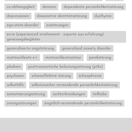
co-abhängigkeit
demenz
dependente persönlichkeitsstörung
depressionen
dissoziative identitätsstörung
dysthymie
ego-state-disorder
essstörungen
ex-in (experienced involvement - experte aus erfahrung)
genesungsbegleiter
generalisierte angststörung
generalized anxiety disorder
mutmachleute e.v.
mutmachleuteontour
panikstörung
phobien
posttraumatische belastungsstörung (ptbs)
psychosen
schizoaffektive störung
schizophrenie
selbsthilfe
selbstunsicher-vermeidende persönlichkeitsstörung
somatisierungsstörung
suchterkrankungen
teilhabe
zwangsstörungen
ängstlich-vermeidende persönlichkeitsstörung