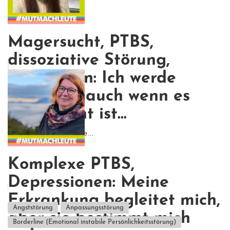
Magersucht, PTBS,
dissoziative Störung,
Depression: Ich werde
kämpfen, auch wenn es
nicht leicht ist...
Ich wollte nicht, dass me...
Komplexe PTBS,
Depressionen: Meine
Erkrankung begleitet mich,
Angststörung
Anpassungsstörung
aber sie bestimmt mich
Borderline (Emotional instabile Persönlichkeitsstörung)