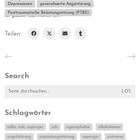
nicht.
Depressionen
generalisierte Angststörung
Posttraumatische Belastungsstörung (PTBS)
Ich glaube, was meinen Ch...
Teilen:
Search
Suche
nach:
Schlagwörter
adhs, ads, asperger
ads
agoraphobie
alkoholismus
angststörung
anpassungsstörung
asperger
autismus