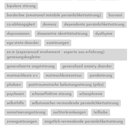
bipolare störung
borderline (emotional instabile persönlichkeitsstörung)
burnout
co-abhängigkeit
demenz
dependente persönlichkeitsstörung
depressionen
dissoziative identitätsstörung
dysthymie
ego-state-disorder
essstörungen
ex-in (experienced involvement - experte aus erfahrung)
genesungsbegleiter
generalisierte angststörung
generalized anxiety disorder
mutmachleute e.v.
mutmachleuteontour
panikstörung
phobien
posttraumatische belastungsstörung (ptbs)
psychosen
schizoaffektive störung
schizophrenie
selbsthilfe
selbstunsicher-vermeidende persönlichkeitsstörung
somatisierungsstörung
suchterkrankungen
teilhabe
zwangsstörungen
ängstlich-vermeidende persönlichkeitsstörung