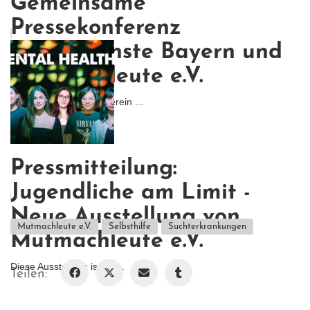
Gemeinsame
Pressekonferenz
Krisendienste Bayern und
Mutmachleute e.V.
Gemeinsam mit dem Verein ...
Pressmitteilung:
Jugendliche am Limit -
Neue Ausstellung von
Mutmachleute e.V.
Selbsthilfe
Suchterkrankungen
Mutmachleute e.V.
Diese Ausstellung ist ein...
Teilen: