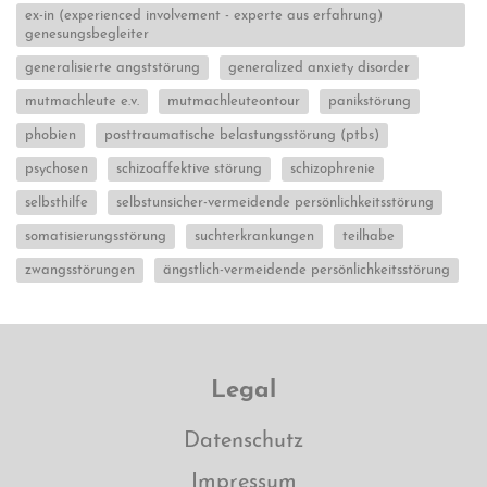
ex-in (experienced involvement - experte aus erfahrung)
genesungsbegleiter
generalisierte angststörung
generalized anxiety disorder
mutmachleute e.v.
mutmachleuteontour
panikstörung
phobien
posttraumatische belastungsstörung (ptbs)
psychosen
schizoaffektive störung
schizophrenie
selbsthilfe
selbstunsicher-vermeidende persönlichkeitsstörung
somatisierungsstörung
suchterkrankungen
teilhabe
zwangsstörungen
ängstlich-vermeidende persönlichkeitsstörung
Legal
Datenschutz
Impressum