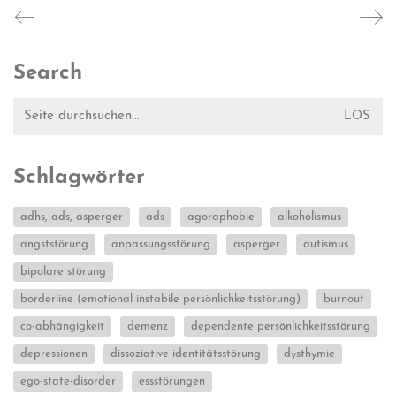
Search
Suche
nach:
Schlagwörter
adhs, ads, asperger
ads
agoraphobie
alkoholismus
angststörung
anpassungsstörung
asperger
autismus
bipolare störung
borderline (emotional instabile persönlichkeitsstörung)
burnout
co-abhängigkeit
demenz
dependente persönlichkeitsstörung
depressionen
dissoziative identitätsstörung
dysthymie
ego-state-disorder
essstörungen