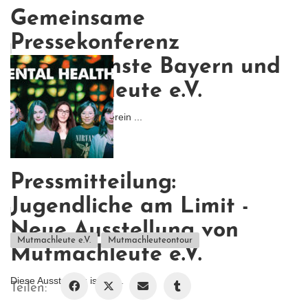
Gemeinsame
Pressekonferenz
Krisendienste Bayern und
Mutmachleute e.V.
Gemeinsam mit dem Verein ...
Pressmitteilung:
Jugendliche am Limit -
Neue Ausstellung von
Mutmachleute e.V.
Mutmachleuteontour
Mutmachleute e.V.
Diese Ausstellung ist ein...
Teilen: