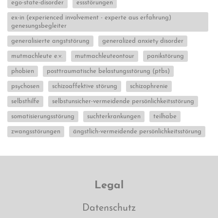
ego-state-disorder
essstörungen
ex-in (experienced involvement - experte aus erfahrung)
genesungsbegleiter
generalisierte angststörung
generalized anxiety disorder
mutmachleute e.v.
mutmachleuteontour
panikstörung
phobien
posttraumatische belastungsstörung (ptbs)
psychosen
schizoaffektive störung
schizophrenie
selbsthilfe
selbstunsicher-vermeidende persönlichkeitsstörung
somatisierungsstörung
suchterkrankungen
teilhabe
zwangsstörungen
ängstlich-vermeidende persönlichkeitsstörung
Legal
Datenschutz