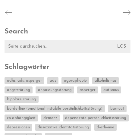
Search
Suche
nach:
Schlagwörter
adhs, ads, asperger
ads
agoraphobie
alkoholismus
angststörung
anpassungsstörung
asperger
autismus
bipolare störung
borderline (emotional instabile persönlichkeitsstörung)
burnout
co-abhängigkeit
demenz
dependente persönlichkeitsstörung
depressionen
dissoziative identitätsstörung
dysthymie