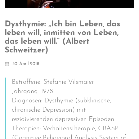
Dysthymie: „Ich bin Leben, das
leben will, inmitten von Leben,
das leben will.“ (Albert
Schweitzer)
30. April 2018
Betroffene: Stefanie Vilsmaier
Jahrgang: 1978
Diagnosen: Dysthymie (subklinische,
chronische Depression) mit
rezidivierenden depressiven Episoden
Therapien: Verhaltenstherapie, CBASP
(Cognitive Behavioral Analysis System of