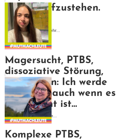
wieder aufzustehen.
(Batman)
Ich war von Anfang an ehr...
Magersucht, PTBS,
dissoziative Störung,
Depression: Ich werde
kämpfen, auch wenn es
nicht leicht ist...
Ich wollte nicht, dass me...
Komplexe PTBS,