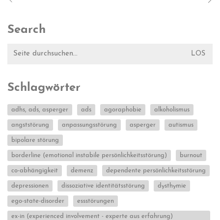
Search
Suche
nach:
Schlagwörter
adhs, ads, asperger
ads
agoraphobie
alkoholismus
angststörung
anpassungsstörung
asperger
autismus
bipolare störung
borderline (emotional instabile persönlichkeitsstörung)
burnout
co-abhängigkeit
demenz
dependente persönlichkeitsstörung
depressionen
dissoziative identitätsstörung
dysthymie
ego-state-disorder
essstörungen
ex-in (experienced involvement - experte aus erfahrung)