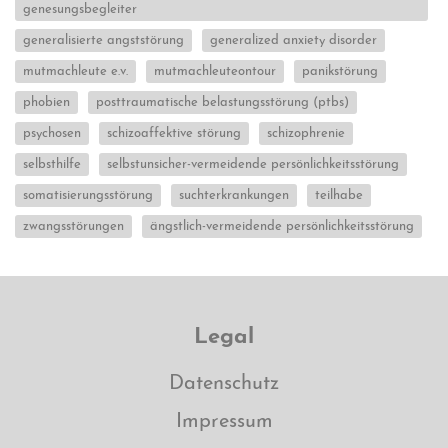
genesungsbegleiter
generalisierte angststörung
generalized anxiety disorder
mutmachleute e.v.
mutmachleuteontour
panikstörung
phobien
posttraumatische belastungsstörung (ptbs)
psychosen
schizoaffektive störung
schizophrenie
selbsthilfe
selbstunsicher-vermeidende persönlichkeitsstörung
somatisierungsstörung
suchterkrankungen
teilhabe
zwangsstörungen
ängstlich-vermeidende persönlichkeitsstörung
Legal
Datenschutz
Impressum