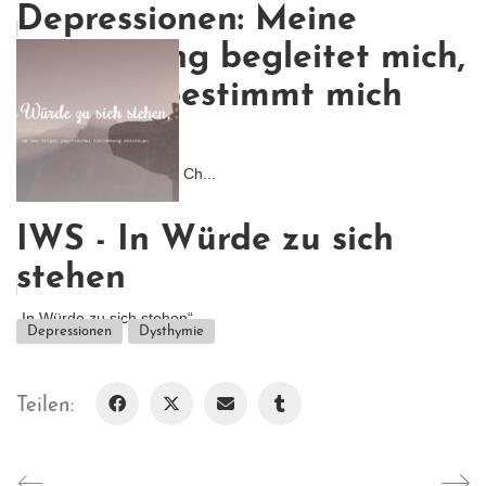
Depressionen: Meine
Erkrankung begleitet mich,
aber sie bestimmt mich
nicht.
Ich glaube, was meinen Ch...
IWS - In Würde zu sich
stehen
„In Würde zu sich stehen“...
Depressionen
Dysthymie
Teilen: