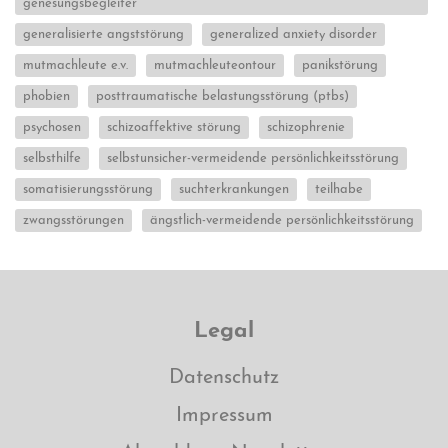
genesungsbegleiter
generalisierte angststörung
generalized anxiety disorder
mutmachleute e.v.
mutmachleuteontour
panikstörung
phobien
posttraumatische belastungsstörung (ptbs)
psychosen
schizoaffektive störung
schizophrenie
selbsthilfe
selbstunsicher-vermeidende persönlichkeitsstörung
somatisierungsstörung
suchterkrankungen
teilhabe
zwangsstörungen
ängstlich-vermeidende persönlichkeitsstörung
Legal
Datenschutz
Impressum