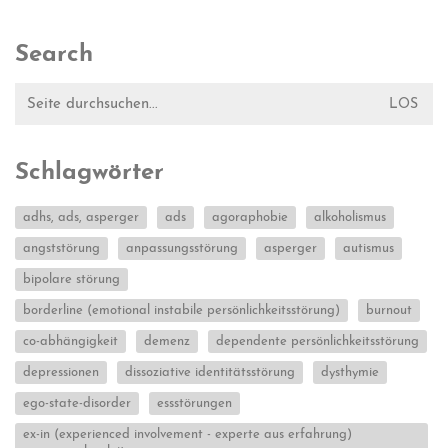
Search
Suche
nach:
Schlagwörter
adhs, ads, asperger
ads
agoraphobie
alkoholismus
angststörung
anpassungsstörung
asperger
autismus
bipolare störung
borderline (emotional instabile persönlichkeitsstörung)
burnout
co-abhängigkeit
demenz
dependente persönlichkeitsstörung
depressionen
dissoziative identitätsstörung
dysthymie
ego-state-disorder
essstörungen
ex-in (experienced involvement - experte aus erfahrung)