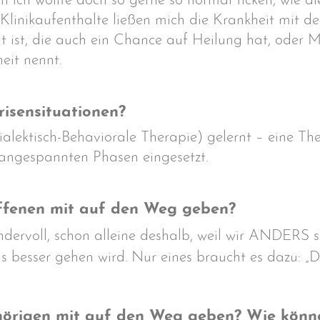
n ich wollte doch so gerne so normal ticken, wie di
Klinikaufenthalte ließen mich die Krankheit mit de
eit ist, die auch ein Chance auf Heilung hat, oder
eit nennt.
risensituationen?
lektisch-Behaviorale Therapie) gelernt – eine The
 angespannten Phasen eingesetzt.
ffenen mit auf den Weg geben?
dervoll, schon alleine deshalb, weil wir ANDERS s
 besser gehen wird. Nur eines braucht es dazu: „D
rigen mit auf den Weg geben? Wie können