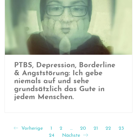
PTBS, Depression, Borderline
& Angststörung: Ich gebe
niemals auf und sehe
grundsätzlich das Gute in
jedem Menschen.
Vorherige
1
2
…
20
21
22
23
24
Nächste