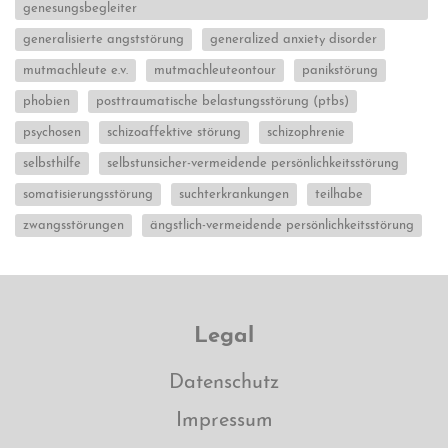
genesungsbegleiter
generalisierte angststörung
generalized anxiety disorder
mutmachleute e.v.
mutmachleuteontour
panikstörung
phobien
posttraumatische belastungsstörung (ptbs)
psychosen
schizoaffektive störung
schizophrenie
selbsthilfe
selbstunsicher-vermeidende persönlichkeitsstörung
somatisierungsstörung
suchterkrankungen
teilhabe
zwangsstörungen
ängstlich-vermeidende persönlichkeitsstörung
Legal
Datenschutz
Impressum