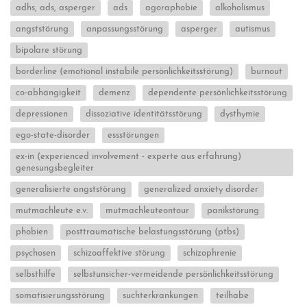
adhs, ads, asperger
ads
agoraphobie
alkoholismus
angststörung
anpassungsstörung
asperger
autismus
bipolare störung
borderline (emotional instabile persönlichkeitsstörung)
burnout
co-abhängigkeit
demenz
dependente persönlichkeitsstörung
depressionen
dissoziative identitätsstörung
dysthymie
ego-state-disorder
essstörungen
ex-in (experienced involvement - experte aus erfahrung)
genesungsbegleiter
generalisierte angststörung
generalized anxiety disorder
mutmachleute e.v.
mutmachleuteontour
panikstörung
phobien
posttraumatische belastungsstörung (ptbs)
psychosen
schizoaffektive störung
schizophrenie
selbsthilfe
selbstunsicher-vermeidende persönlichkeitsstörung
somatisierungsstörung
suchterkrankungen
teilhabe