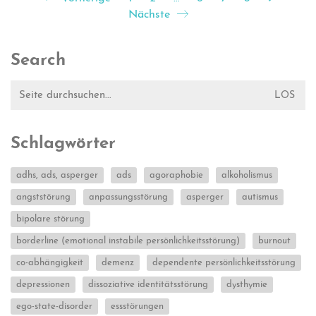
Nächste
Search
Suche
nach:
Schlagwörter
adhs, ads, asperger
ads
agoraphobie
alkoholismus
angststörung
anpassungsstörung
asperger
autismus
bipolare störung
borderline (emotional instabile persönlichkeitsstörung)
burnout
co-abhängigkeit
demenz
dependente persönlichkeitsstörung
depressionen
dissoziative identitätsstörung
dysthymie
ego-state-disorder
essstörungen