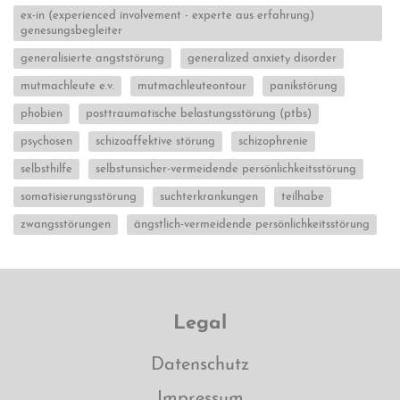
ex-in (experienced involvement - experte aus erfahrung)
genesungsbegleiter
generalisierte angststörung
generalized anxiety disorder
mutmachleute e.v.
mutmachleuteontour
panikstörung
phobien
posttraumatische belastungsstörung (ptbs)
psychosen
schizoaffektive störung
schizophrenie
selbsthilfe
selbstunsicher-vermeidende persönlichkeitsstörung
somatisierungsstörung
suchterkrankungen
teilhabe
zwangsstörungen
ängstlich-vermeidende persönlichkeitsstörung
Legal
Datenschutz
Impressum